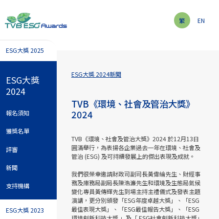
繁
EN
ESG大獎 2025
ESG大獎 2024
新聞
ESG大獎
2024
TVB《環境、社會及管治大獎》
2024
報名須知
獲獎名單
TVB《環境、社會及管治大獎》2024 於12月13日
圓滿舉行，為表揚各企業過去一年在環境、社會及
評審
管治 (ESG) 及可持續發展上的傑出表現及成就。
新聞
我們很榮幸邀請財政司副司長黃偉綸先生、財經事
務及庫務局副局長陳浩濂先生和環境及生態局氣候
支持機構
變化專員黃傳輝先生到場主持主禮儀式及發表主題
演講，更分別頒發「ESG年度卓越大獎」、「ESG
最佳表現大獎」、「ESG最佳報告大獎」、「ESG
ESG大獎 2023
環境創新科技大獎 」及「 ESG社會創新科技大獎」