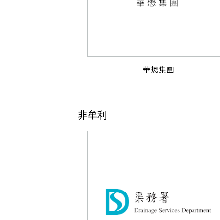
華懋集團
非牟利