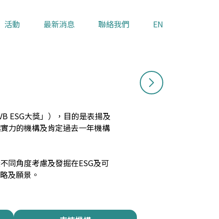
活動
最新消息
聯絡我們
EN
B ESG大獎」），目的是表揚及
卓越實力的機構及肯定過去一年機構
不同角度考慮及發掘在ESG及可
略及願景。