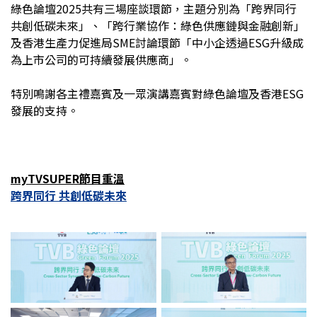
綠色論壇2025共有三場座談環節，主題分別為「跨界同行
共創低碳未來」、「跨行業協作：綠色供應鏈與金融創新」
及香港生產力促進局SME討論環節「中小企透過ESG升級成
為上市公司的可持續發展供應商」。
特別鳴謝各主禮嘉賓及一眾演講嘉賓對綠色論壇及香港ESG
發展的支持。
myTVSUPER節目重溫
跨界同行 共創低碳未來