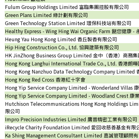
Fulum Group Holdings Limited 富臨集團控股有限公司
Green Plans Limited 綠計劃有限公司
Green Technology Station Limited 環保科技站有限公司
Healthy Express - Wing Hing Wai Organic Farm 餸您
Heung Yau Hong Kong Limited 香丘製香有限公司
Hip Hing Construction Co., Ltd. 協興建築有限公司
HK JinZhong Business Group Limited 金中（香港）
Hong Kong Langhui International Trade Co., Ltd
Hong Kong Nanzhuo Data Technology Company L
Hong Kong Red Cross 香港紅十字會
Hong Yip Service Company Limited - Wonderland V
Hong Yip Service Company Limited - Woodland Cr
Hutchison Telecommunications Hong Kong Holding
限公司
Impro Precision Industries Limited 鷹普精密工業有限公司
iRecycle Charity Foundation Limited 愛回收慈善基金有
Ka Shing Management Consultant Limited 嘉誠管理顧