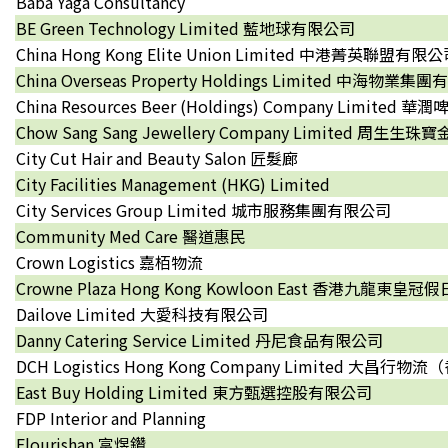
Baba Yaga Consultancy
BE Green Technology Limited 藍地球有限公司
China Hong Kong Elite Union Limited 中港菁英聯盟有限
China Overseas Property Holdings Limited 中海物業
China Resources Beer (Holdings) Company Limi
Chow Sang Sang Jewellery Company Limited 周生
City Cut Hair and Beauty Salon 匠髮廊
City Facilities Management (HKG) Limited
City Services Group Limited 城市服務集團有限公司
Community Med Care 醫道惠民
Crown Logistics 嘉栢物流
Crowne Plaza Hong Kong Kowloon East 香港九龍東皇冠
Dailove Limited 大愛科技有限公司
Danny Catering Service Limited 丹尼食品有限公司
DCH Logistics Hong Kong Company Limited 大昌
East Buy Holding Limited 東方甄選控股有限公司
FDP Interior and Planning
Flourishan 富煜鑽